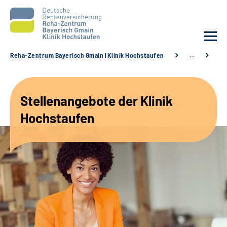
Reha-Zentrum Bayerisch Gmain | Klinik Hochstaufen
…
St
Unsere Klinik
Stellenangebote der Klinik
Unsere Angebote
Hochstaufen
Service
Karriere
Sozialdienste & Zuweisende
Suche