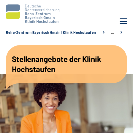
Reha-Zentrum Bayerisch Gmain | Klinik Hochstaufen
…
St
Unsere Klinik
Stellenangebote der Klinik
Unsere Angebote
Hochstaufen
Service
Karriere
Sozialdienste & Zuweisende
Suche