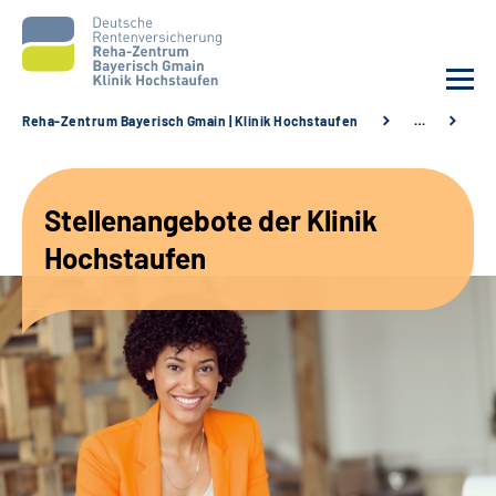
Reha-Zentrum Bayerisch Gmain | Klinik Hochstaufen
…
St
Unsere Klinik
Stellenangebote der Klinik
Unsere Angebote
Hochstaufen
Service
Karriere
Sozialdienste & Zuweisende
Suche