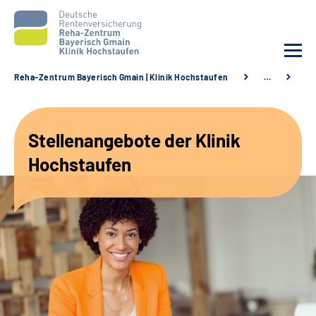
Reha-Zentrum Bayerisch Gmain | Klinik Hochstaufen
…
St
Unsere Klinik
Stellenangebote der Klinik
Unsere Angebote
Hochstaufen
Service
Karriere
Sozialdienste & Zuweisende
Suche