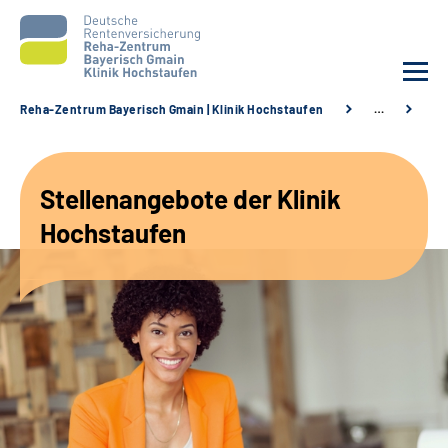
Reha-Zentrum Bayerisch Gmain | Klinik Hochstaufen
…
St
Unsere Klinik
Stellenangebote der Klinik
Unsere Angebote
Hochstaufen
Service
Karriere
Sozialdienste & Zuweisende
Suche