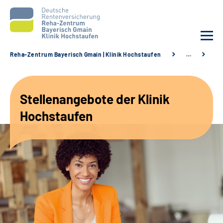
Reha-Zentrum Bayerisch Gmain | Klinik Hochstaufen
…
St
Unsere Klinik
Stellenangebote der Klinik
Unsere Angebote
Hochstaufen
Service
Karriere
Sozialdienste & Zuweisende
Suche