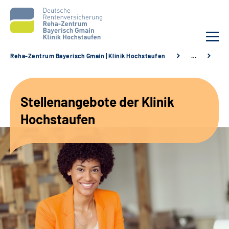
Reha-Zentrum Bayerisch Gmain | Klinik Hochstaufen
…
St
Unsere Klinik
Stellenangebote der Klinik
Unsere Angebote
Hochstaufen
Service
Karriere
Sozialdienste & Zuweisende
Suche