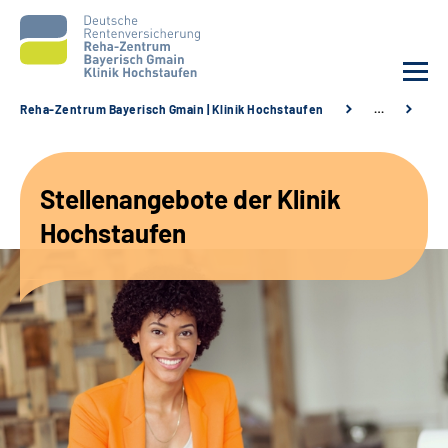
Reha-Zentrum Bayerisch Gmain | Klinik Hochstaufen
…
St
Unsere Klinik
Stellenangebote der Klinik
Unsere Angebote
Hochstaufen
Service
Karriere
Sozialdienste & Zuweisende
Suche