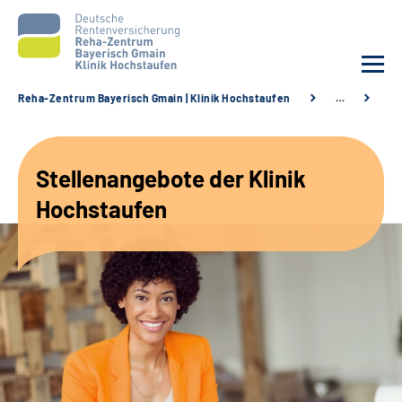
Reha-Zentrum Bayerisch Gmain | Klinik Hochstaufen
…
St
Unsere Klinik
Stellenangebote der Klinik
Unsere Angebote
Hochstaufen
Service
Karriere
Sozialdienste & Zuweisende
Suche