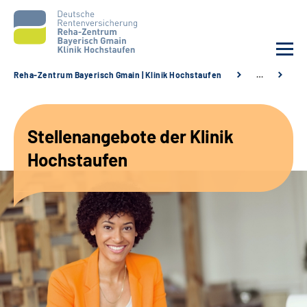
Reha-Zentrum Bayerisch Gmain | Klinik Hochstaufen
…
St
Unsere Klinik
Stellenangebote der Klinik
Unsere Angebote
Hochstaufen
Service
Karriere
Sozialdienste & Zuweisende
Suche