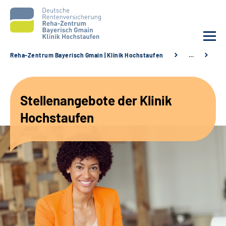
Reha-Zentrum Bayerisch Gmain | Klinik Hochstaufen
…
St
Unsere Klinik
Stellenangebote der Klinik
Unsere Angebote
Hochstaufen
Service
Karriere
Sozialdienste & Zuweisende
Suche