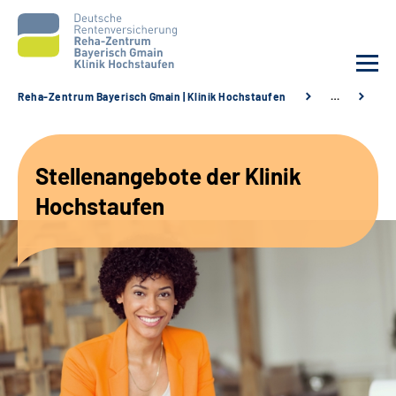
Reha-Zentrum Bayerisch Gmain | Klinik Hochstaufen
…
St
Unsere Klinik
Stellenangebote der Klinik
Unsere Angebote
Hochstaufen
Service
Karriere
Sozialdienste & Zuweisende
Suche