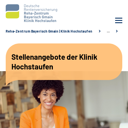
Reha-Zentrum Bayerisch Gmain | Klinik Hochstaufen
…
St
Unsere Klinik
Stellenangebote der Klinik
Unsere Angebote
Hochstaufen
Service
Karriere
Sozialdienste & Zuweisende
Suche