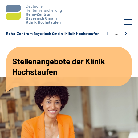
Reha-Zentrum Bayerisch Gmain | Klinik Hochstaufen
…
St
Unsere Klinik
Stellenangebote der Klinik
Unsere Angebote
Hochstaufen
Service
Karriere
Sozialdienste & Zuweisende
Suche