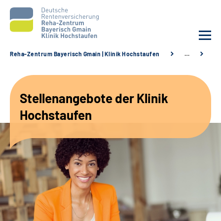
Reha-Zentrum Bayerisch Gmain | Klinik Hochstaufen
…
St
Unsere Klinik
Stellenangebote der Klinik
Unsere Angebote
Hochstaufen
Service
Karriere
Sozialdienste & Zuweisende
Suche