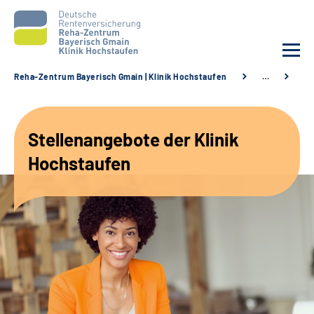
Reha-Zentrum Bayerisch Gmain | Klinik Hochstaufen
…
St
Unsere Klinik
Stellenangebote der Klinik
Unsere Angebote
Hochstaufen
Service
Karriere
Sozialdienste & Zuweisende
Suche