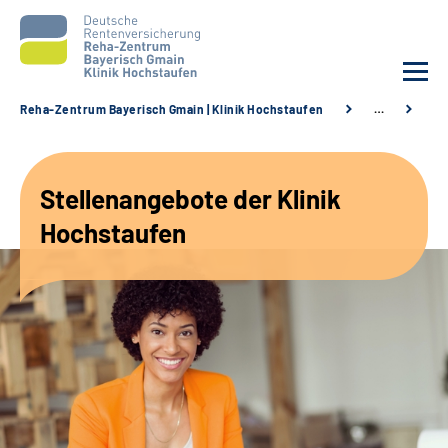
Reha-Zentrum Bayerisch Gmain | Klinik Hochstaufen
…
St
Unsere Klinik
Stellenangebote der Klinik
Unsere Angebote
Hochstaufen
Service
Karriere
Sozialdienste & Zuweisende
Suche