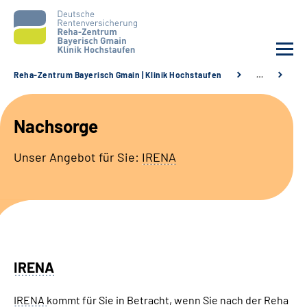
Reha-Zentrum Bayerisch Gmain | Klinik Hochstaufen
…
Na
Unsere Klinik
Nachsorge
Unsere Angebote
Unser Angebot für Sie:
IRENA
Service
Karriere
Sozialdienste & Zuweisende
IRENA
Suche
IRENA
kommt für Sie in Betracht, wenn Sie nach der Reha